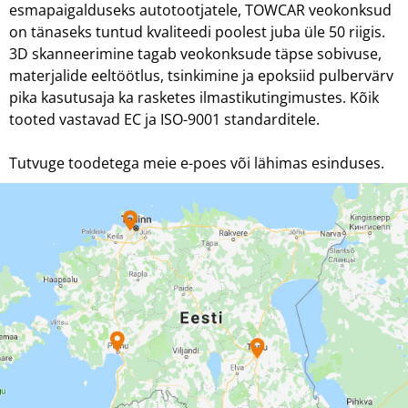
esmapaigalduseks autotootjatele, TOWCAR veokonksud
on tänaseks tuntud kvaliteedi poolest juba üle 50 riigis.
3D skanneerimine tagab veokonksude täpse sobivuse,
materjalide eeltöötlus, tsinkimine ja epoksiid pulbervärv
pika kasutusaja ka rasketes ilmastikutingimustes. Kõik
tooted vastavad EC ja ISO-9001 standarditele.
Tutvuge toodetega meie e-poes või lähimas esinduses.