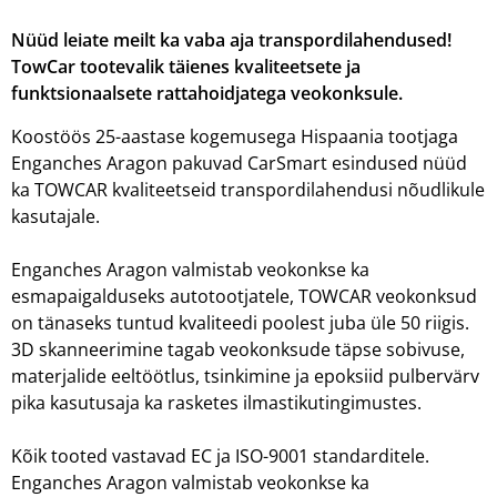
Nüüd leiate meilt ka vaba aja transpordilahendused!
TowCar tootevalik täienes kvaliteetsete ja
funktsionaalsete rattahoidjatega veokonksule.
Koostöös 25-aastase kogemusega Hispaania tootjaga
Enganches Aragon pakuvad CarSmart esindused nüüd
ka TOWCAR kvaliteetseid transpordilahendusi nõudlikule
kasutajale.
Enganches Aragon valmistab veokonkse ka
esmapaigalduseks autotootjatele, TOWCAR veokonksud
on tänaseks tuntud kvaliteedi poolest juba üle 50 riigis.
3D skanneerimine tagab veokonksude täpse sobivuse,
materjalide eeltöötlus, tsinkimine ja epoksiid pulbervärv
pika kasutusaja ka rasketes ilmastikutingimustes.
Kõik tooted vastavad EC ja ISO-9001 standarditele.
Enganches Aragon valmistab veokonkse ka