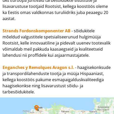
üks Euroopa juhtivaid tarbesõidukite sisustuse ja
lisavarustuse tootjaid Rootsist, kellega koostöös oleme
ka Eestis omas valdkonnas turuliidriks juba peaaegu 20
aastat.
Strands Fordonskomponenter AB
- sõidukitele
mõeldud valgustitele spetsialiseerunud hulgimüüja
Rootsist, kelle innovaatiline ja pidevalt uuenev tootevalik
võimaldab meil pakkuda kaasaegseid ja kvaliteetseid
lahendusi nii proffidele kui asjaarmastajatele.
Enganches y Remolques Aragon s.l.
- haagisekonksude
ja transpordilahenduste tootja ja müüja Hispaaniast,
kellega koostöös pakume esmapaigalduskvaliteediga
haagisekonkse ning lisavarustust sõidu- ja
tarbesõidukitele.