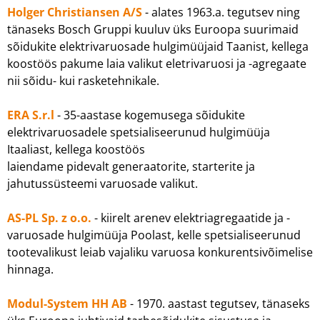
Holger Christiansen A/S
- alates 1963.a. tegutsev ning
tänaseks Bosch Gruppi kuuluv üks Euroopa suurimaid
sõidukite elektrivaruosade hulgimüüjaid Taanist, kellega
koostöös pakume laia valikut eletrivaruosi ja -agregaate
nii sõidu- kui rasketehnikale.
ERA S.r.l
- 35-aastase kogemusega sõidukite
elektrivaruosadele spetsialiseerunud hulgimüüja
Itaaliast, kellega koostöös
laiendame pidevalt generaatorite, starterite ja
jahutussüsteemi varuosade valikut.
AS-PL Sp. z o.o.
- kiirelt arenev elektriagregaatide ja -
varuosade hulgimüüja Poolast, kelle spetsialiseerunud
tootevalikust leiab vajaliku varuosa konkurentsivõimelise
hinnaga.
Modul-System HH AB
- 1970. aastast tegutsev, tänaseks