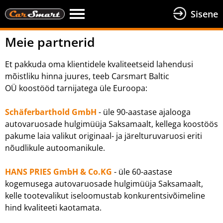
Sisene
Meie partnerid
Et pakkuda oma klientidele kvaliteetseid lahendusi
mõistliku hinna juures, teeb Carsmart Baltic
OÜ koostööd tarnijatega üle Euroopa:
Schäferbarthold GmbH
- üle 90-aastase ajalooga
autovaruosade hulgimüüja Saksamaalt, kellega koostöös
pakume laia valikut originaal- ja järelturuvaruosi eriti
nõudlikule autoomanikule.
HANS PRIES GmbH & Co.KG
- üle 60-aastase
kogemusega autovaruosade hulgimüüja Saksamaalt,
kelle tootevalikut iseloomustab konkurentsivõimeline
hind kvaliteeti kaotamata.